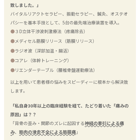
致しました。」
バイタルリアクトセラピー、振動セラピー、鍼灸、オステオ
パシーを基本手技として、5台の最先端治療装置を導入。
３D立体干渉波刺激療法（疼痛除去）
メディセル筋膜リリース（筋膜リリース）
ラジオ波（深部加温・腸活）
コアレ（体幹トレーニング）
リエンダーテーブル（腰椎骨盤運動療法）
以上を用いて患者様の悩みをスピーディーに根本から解決致
します。
「私自身30年以上の臨床経験を経て、たどり着いた「痛みの
原因」は？？
「背骨の歪み・関節のズレに起因する
神経の牽引による痛
み
、
筋肉の滑走不全による筋膜痛
」