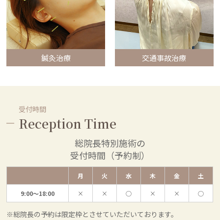
鍼灸治療
交通事故治療
受付時間
Reception Time
総院長特別施術の
受付時間（予約制）
月
火
水
木
金
土
9:00～18:00
×
×
○
×
×
○
総院長の予約は限定枠とさせていただいております。