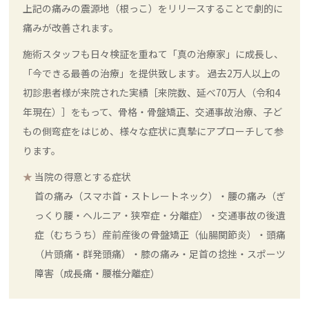
上記の痛みの震源地（根っこ）をリリースすることで劇的に
痛みが改善されます。
施術スタッフも日々検証を重ねて「真の治療家」に成長し、
「今できる最善の治療」を提供致します。 過去2万人以上の
初診患者様が来院された実績［来院数、延べ70万人（令和4
年現在）］をもって、骨格・骨盤矯正、交通事故治療、子ど
もの側弯症をはじめ、様々な症状に真摯にアプローチして参
ります。
当院の得意とする症状
首の痛み（スマホ首・ストレートネック）・腰の痛み（ぎ
っくり腰・ヘルニア・狭窄症・分離症）・交通事故の後遺
症（むちうち）産前産後の骨盤矯正（仙腸関節炎）・頭痛
（片頭痛・群発頭痛）・膝の痛み・足首の捻挫・スポーツ
障害（成長痛・腰椎分離症）