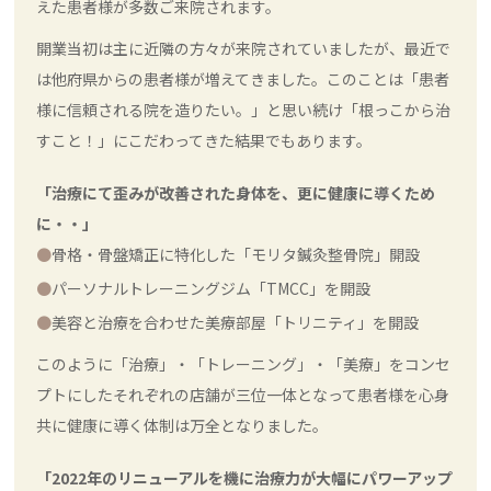
えた患者様が多数ご来院されます。
開業当初は主に近隣の方々が来院されていましたが、最近で
は他府県からの患者様が増えてきました。このことは「患者
様に信頼される院を造りたい。」と思い続け「根っこから治
すこと！」にこだわってきた結果でもあります。
「治療にて歪みが改善された身体を、更に健康に導くため
に・・」
骨格・骨盤矯正に特化した「モリタ鍼灸整骨院」開設
パーソナルトレーニングジム「TMCC」を開設
美容と治療を合わせた美療部屋「トリニティ」を開設
このように「治療」・「トレーニング」・「美療」をコンセ
プトにしたそれぞれの店舗が三位一体となって患者様を心身
共に健康に導く体制は万全となりました。
「2022年のリニューアルを機に治療力が大幅にパワーアップ