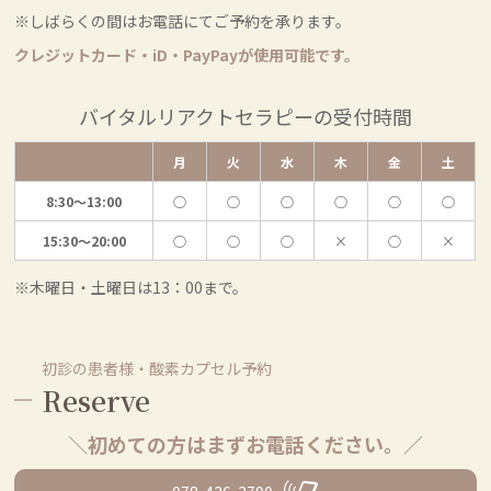
しばらくの間はお電話にてご予約を承ります。
クレジットカード・iD・PayPayが使用可能です。
バイタルリアクトセラピーの受付時間
月
火
水
木
金
土
8:30～13:00
○
○
○
○
○
○
15:30～20:00
○
○
○
×
○
×
木曜日・土曜日は13：00まで。
初診の患者様・酸素カプセル予約
Reserve
＼初めての方はまずお電話ください。／