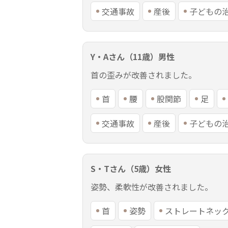
交通事故
産後
子どもの
Y・Aさん（11歳）男性
首の歪みが改善されました。
首
腰
股関節
足
交通事故
産後
子どもの
S・Tさん（5歳）女性
姿勢、柔軟性が改善されました。
首
姿勢
ストレートネッ