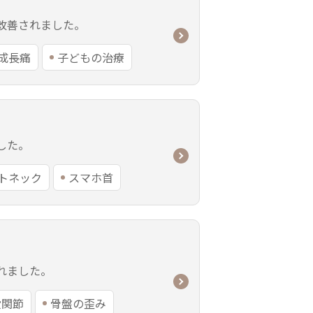
改善されました。
成長痛
子どもの治療
した。
トネック
スマホ首
れました。
股関節
骨盤の歪み