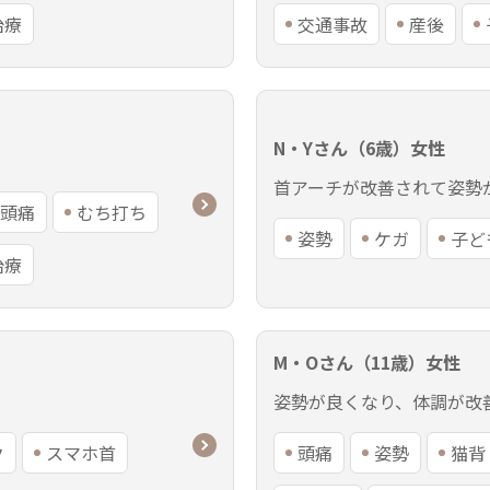
治療
交通事故
産後
N・Yさん（6歳）女性
首アーチが改善されて姿勢
頭痛
むち打ち
姿勢
ケガ
子ど
治療
M・Oさん（11歳）女性
姿勢が良くなり、体調が改
ク
スマホ首
頭痛
姿勢
猫背