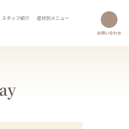
・スタッフ紹介
症状別メニュー
お問い合わせ
Say