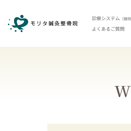
診療システム
（施
よくあるご質問
Wh