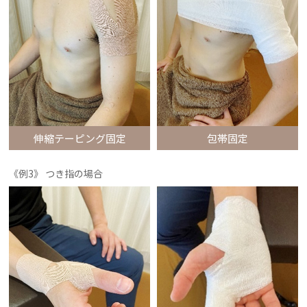
伸縮テーピング固定
包帯固定
《例3》 つき指の場合