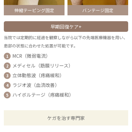
伸縮テーピング固定
バンテージ固定
早期回復ケア+
当院では定期的に経過を観察しながら以下の先端医療機器を用い、
患部の状態に合わせた処置が可能です。
MCR（微弱電流）
1
メディセル（筋膜リリース）
2
立体動態波（疼痛緩和）
3
ラジオ波（血流改善）
4
ハイボルテージ（疼痛緩和）
5
ケガを治す専門家