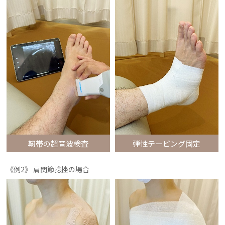
靭帯の超音波検査
弾性テーピング固定
《例2》 肩関節捻挫の場合