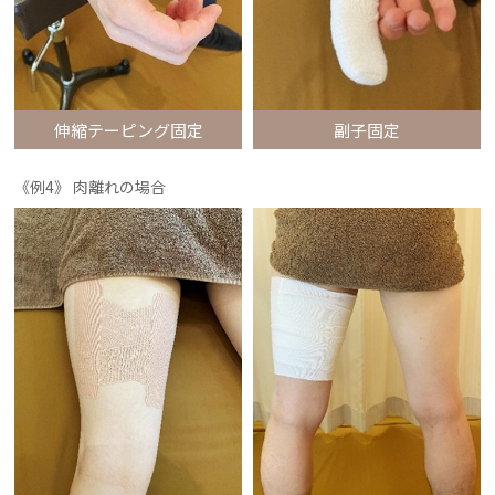
伸縮テーピング固定
副子固定
《例4》 肉離れの場合