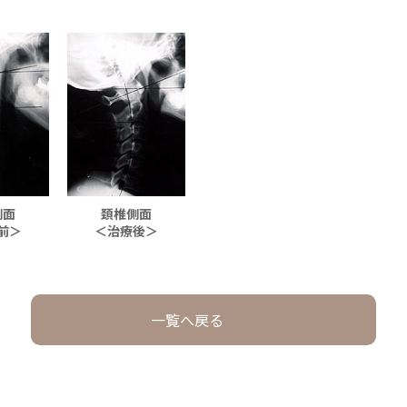
側面
頚椎側面
前＞
＜治療後＞
一覧へ戻る