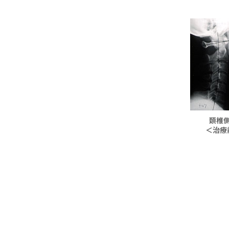
頚椎
＜治療