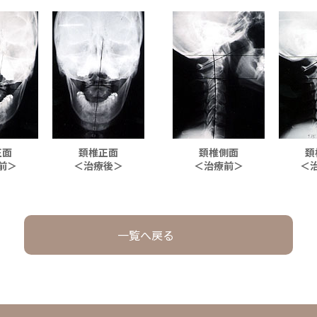
正面
頚椎正面
頚椎側面
頚
前＞
＜治療後＞
＜治療前＞
＜
一覧へ戻る