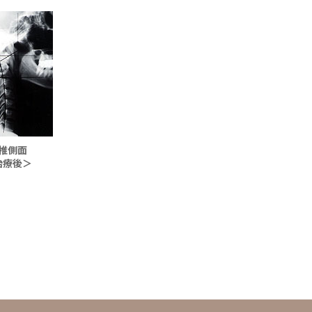
椎側面
治療後＞