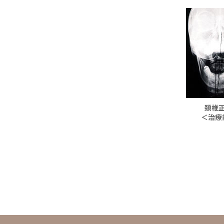
頚椎
＜治療