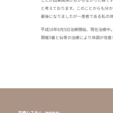
したが因果関係が分からなかった様です
と考えております。このことからも分
最後になりましたが一患者である私の
平成16年6月5日治療開始、現在治療中
頚椎5番と仙骨の治療により体調が改善
診療システム
（施術料金）