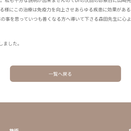
。私も十分な説明が出来ませんのでDrの次回の診察日に山崎
かる様にこの治療は免疫力を向上させあらゆる疾患に効果がある
体の事を思っていつも善くなる方へ導いて下さる森田先生に心よ
。
しました。
一覧へ戻る
施術