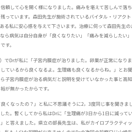
を信頼して心を開く様になりました。痛みを堪えて苦しんで落ち
て残っています。森田先生が施術されているバイタル・リアクト
である私に安心感を与えて下さいます。治療に伺って森田先生の
ぜなら病気は自分自身が「良くなりたい」「痛みを減らしたい
らです。
検診）でDrが私に「子宮内膜症が治りました。卵巣が正常になり
をしているから良くなるよ。生理痛も良くなるからね。」とお
から子宮内膜症が治る病気だと説明を受けていなかった事と高
余裕が無かったからです。
て良くなったの？」と私に不思議そうに2，3度同じ事を聞きま
した。暫くしてから私はDrに「生理痛が3日から1日に減って
。」と答えました。県立の部長先生は、私がカイロプラクティ