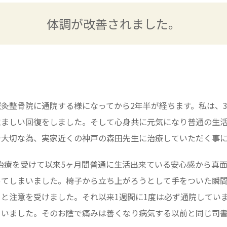
体調が改善されました。
灸整骨院に通院する様になってから2年半が経ちます。私は、
覚ましい回復をしました。そして心身共に元気になり普通の生活
で大切な為、実家近くの神戸の森田先生に治療していただく事
生の治療を受けて以来5ヶ月間普通に生活出来ている安心感から真
ってしまいました。椅子から立ち上がろうとして手をついた瞬
と注意を受けました。それ以来1週間に1度は必ず通院してい
さいました。そのお陰で痛みは善くなり病気する以前と同じ司