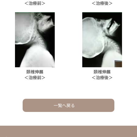
＜治療前＞
＜治療後＞
頚椎伸展
頚椎伸展
＜治療前＞
＜治療後＞
一覧へ戻る