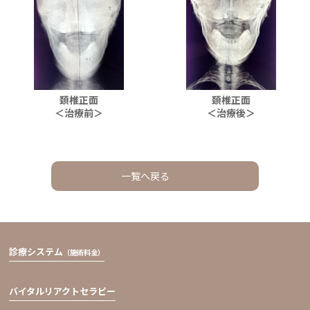
頚椎正面
頚椎正面
＜治療前＞
＜治療後＞
一覧へ戻る
診療システム
（施術料金）
バイタルリアクトセラピー