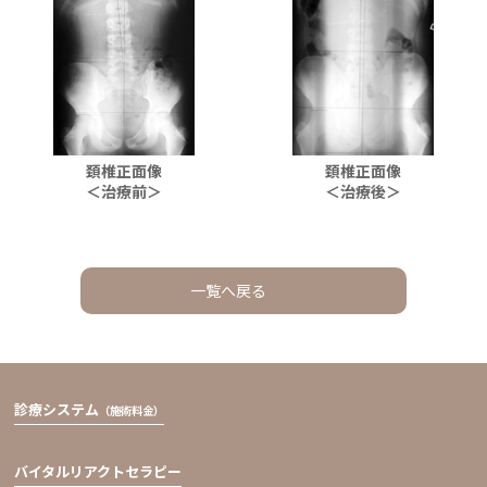
頚椎正面像
頚椎正面像
＜治療前＞
＜治療後＞
一覧へ戻る
診療システム
（施術料金）
バイタルリアクトセラピー