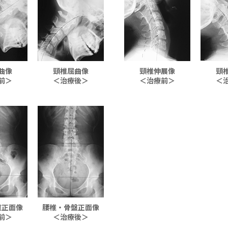
曲像
頸椎屈曲像
頸椎伸展像
頸
前＞
＜治療後＞
＜治療前＞
＜
盤正面像
腰椎・骨盤正面像
前＞
＜治療後＞