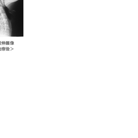
椎伸展像
治療後＞