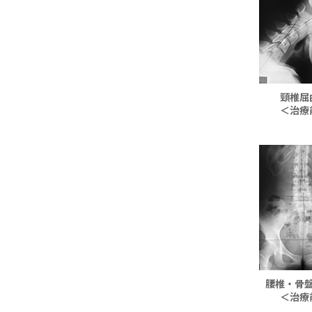
頸椎屈
＜治療
腰椎・骨
＜治療