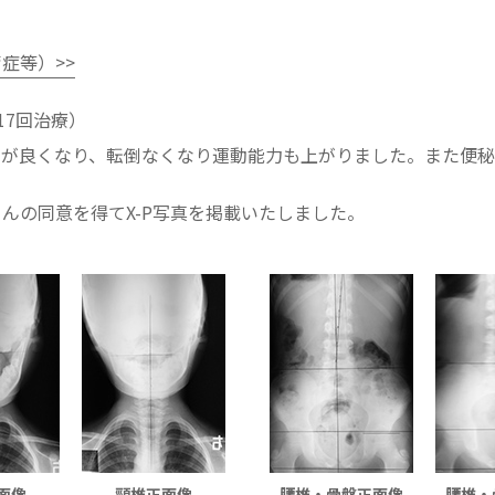
症等）>>
17回治療）
弯が良くなり、転倒なくなり運動能力も上がりました。また便
んの同意を得てX-P写真を掲載いたしました。
面像
頸椎正面像
腰椎・骨盤正面像
腰椎・