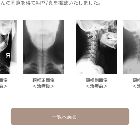
んの同意を得てX-P写真を掲載いたしました。
面像
頚椎正面像
頸椎側面像
頸
前＞
＜治療後＞
＜治療前＞
＜
一覧へ戻る